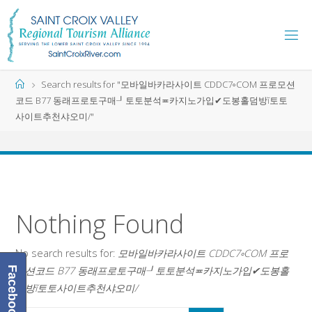
Skip
to
content
Home
Search results for "모바일바카라사이트 CDDC7༚COM 프로모션
코드 B77 동래프로토구매┚토토분석≖카지노가입✔도봉홀덤방ĩ토토
사이트추천샤오미/"
Nothing Found
No search results for:
모바일바카라사이트 CDDC7༚COM 프로
모션코드 B77 동래프로토구매┚토토분석≖카지노가입✔도봉홀
Facebook
덤방ĩ토토사이트추천샤오미/