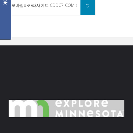
Search
Search
for: