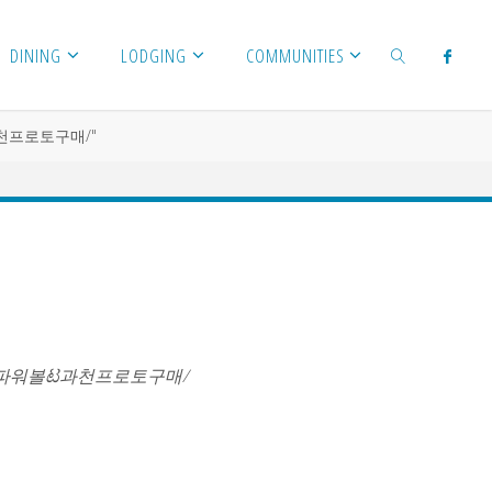
DINING
LODGING
COMMUNITIES
프로토구매/"
SEARCH
파워볼ಟ과천프로토구매/