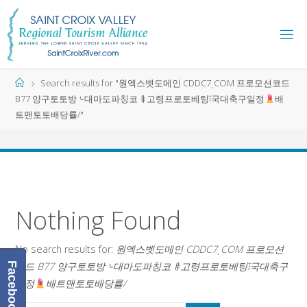
Skip
to
content
Home
Search results for "원엑스벳도메인 CDDC7ͺCOM 프로모션코드
B77 양구토토방⌎대마도파칭코ᆙ고령프로토베팅ĩ국대축구일정
배
트맨토토배당률/"
Nothing Found
No search results for:
원엑스벳도메인 CDDC7ͺCOM 프로모션
코드 B77 양구토토방⌎대마도파칭코ᆙ고령프로토베팅ĩ국대축구
Facebook
일정
배트맨토토배당률/